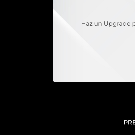
Haz un Upgrade pa
PRE