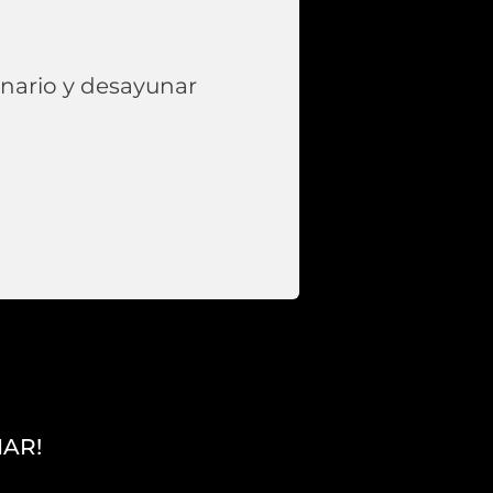
inario y desayunar
IAR!